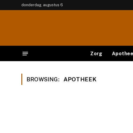
donderdag, augustus 6
Zorg
Apothe
BROWSING:
APOTHEEK