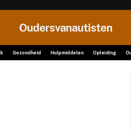
Oudersvanautisten
ek
Gezondheid
Hulpmiddelen
Opleiding
O