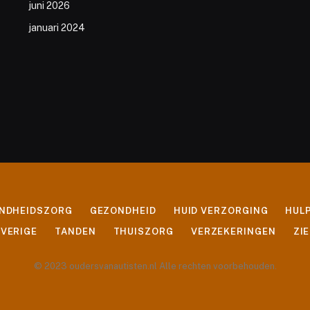
juni 2026
januari 2024
ONDHEIDSZORG
GEZONDHEID
HUID VERZORGING
HUL
VERIGE
TANDEN
THUISZORG
VERZEKERINGEN
ZI
© 2023 oudersvanautisten.nl Alle rechten voorbehouden.