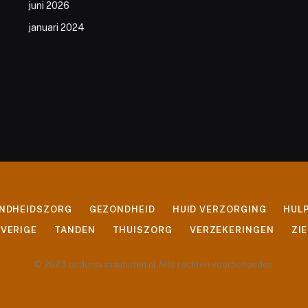
juni 2026
januari 2024
ONDHEIDSZORG
GEZONDHEID
HUID VERZORGING
HUL
VERIGE
TANDEN
THUISZORG
VERZEKERINGEN
ZI
© 2023 oudersvanautisten.nl Alle rechten voorbehouden.