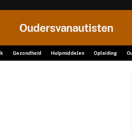
Oudersvanautisten
ek
Gezondheid
Hulpmiddelen
Opleiding
O